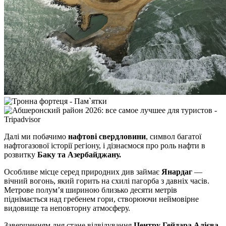
Далі ми побачимо
нафтові свердловини
, символ багатої
нафтогазової історії регіону, і дізнаємося про роль нафти в
розвитку
Баку та Азербайджану.
Особливе місце серед природних див займає
Янардаг
—
вічний вогонь, який горить на схилі пагорба з давніх часів.
Метрове полум’я шириною близько десяти метрів
піднімається над гребенем гори, створюючи неймовірне
видовище та неповторну атмосферу.
Завершенням дня стане відвідування
Центру Гейдара Алієва