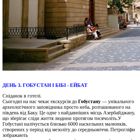
ДЕНЬ 3. ГОБУСТАН І БІБІ - ЕЙБАТ
Сніданок в готелі.
Сьогодні на нас чекає екскурсія до
Гобустану
— унікального
археологічного заповідника просто неба, розташованого на
південь від Баку. Це одне з найдавніших місць Азербайджану,
що зберігає сліди життя людини протягом тисячоліть.У
Гобустані налічується близько 6000 наскельних малюнків,
створених у період від мезоліту до середньовіччя. Петрогліфи
зображають