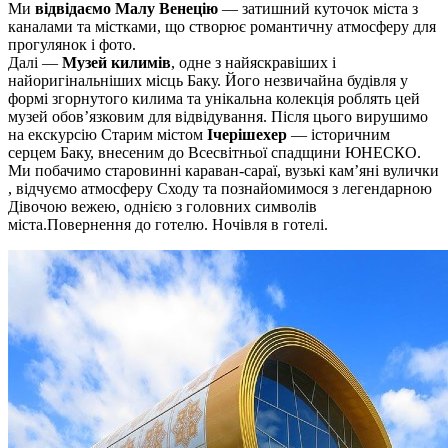
Ми
відвідаємо Малу Венецію
— затишний куточок міста з
каналами та містками, що створює романтичну атмосферу для
прогулянок і фото.
Далі —
Музей килимів
, одне з найяскравіших і
найоригінальніших місць Баку. Його незвичайна будівля у
формі згорнутого килима та унікальна колекція роблять цей
музей обов’язковим для відвідування. Після цього вирушимо
на екскурсію Старим містом
Ічерішехер
— історичним
серцем Баку, внесеним до Всесвітньої спадщини ЮНЕСКО.
Ми побачимо старовинні караван-сараї, вузькі кам’яні вулички
, відчуємо атмосферу Сходу та познайомимося з легендарною
Дівочою вежею, однією з головних символів
міста.Повернення до готелю. Ночівля в готелі.