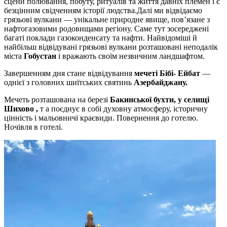
сцени полювання, побуту, ритуалів та життя давніх племен і є
безцінним свідченням історії людства.Далі ми відвідаємо
грязьові вулкани — унікальне природне явище, пов’язане з
нафтогазовими родовищами регіону. Саме тут зосереджені
багаті поклади газоконденсату та нафти. Найвідоміші й
найбільш відвідувані грязьові вулкани розташовані неподалік
міста
Гобустан
і вражають своїм незвичним ландшафтом.
Завершенням дня стане відвідування
мечеті Бібі- Ейбат
—
однієї з головних шиїтських святинь
Азербайджану.
Мечеть розташована на березі
Бакинської бухти, у селищі
Шихово ,
т а поєднує в собі духовну атмосферу, історичну
цінність і мальовничі краєвиди. Повернення до готелю.
Ночівля в готелі.