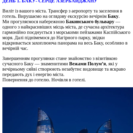
ДЕНЬ 1. БАКУ- СЕРЦЕ АЗЕРБАЙДЖАНУ
Виліт із вашого міста. Трансфер з аеропорту та заселення в
готель. Вирушаємо на оглядову екскурсію вечірнім
Баку
.
Ми прогуляємося набережною
Бакинського бульвару
—
одного з найкрасивіших місць міста, де сучасна архітектура
гармонійно поєднується з морськими пейзажами Каспійського
моря. Далі піднімемося до Нагірного парку, звідки
відкривається захоплююча панорама на весь Баку, особливо в
вечірній час.
Завершенням прогулянки стане знайомство з візитівкою
сучасного Баку — знаменитими
Вежами Полум’я
, які у
вечірньому сяйві створюють незабутнє видовище та яскраво
передають дух і енергію міста.
Повернення до готелю. Ночівля в готелі.