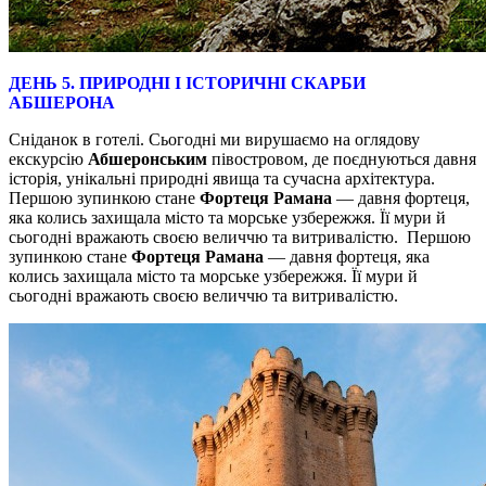
ДЕНЬ 5. ПРИРОДНІ І ІСТОРИЧНІ СКАРБИ
АБШЕРОНА
Сніданок в готелі. Сьогодні ми вирушаємо на оглядову
екскурсію
Абшеронським
півостровом, де поєднуються давня
історія, унікальні природні явища та сучасна архітектура.
Першою зупинкою стане
Фортеця Рамана
— давня фортеця,
яка колись захищала місто та морське узбережжя. Її мури й
сьогодні вражають своєю величчю та витривалістю. Першою
зупинкою стане
Фортеця Рамана
— давня фортеця, яка
колись захищала місто та морське узбережжя. Її мури й
сьогодні вражають своєю величчю та витривалістю.