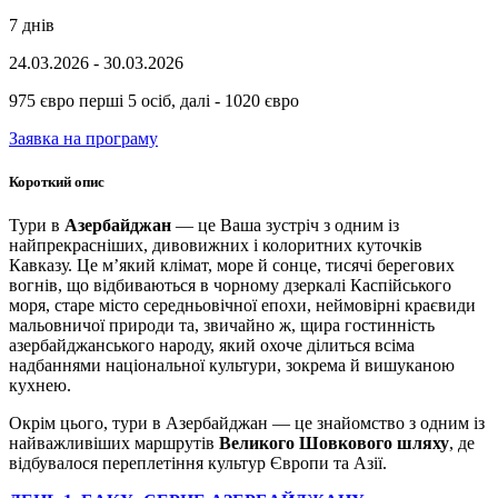
7 днів
24.03.2026 - 30.03.2026
975 євро перші 5 осіб, далі - 1020 євро
Заявка на програму
Короткий опис
Тури в
Азербайджан
— це Ваша зустріч з одним із
найпрекрасніших, дивовижних і колоритних куточків
Кавказу. Це м’який клімат, море й сонце, тисячі берегових
вогнів, що відбиваються в чорному дзеркалі Каспійського
моря, старе місто середньовічної епохи, неймовірні краєвиди
мальовничої природи та, звичайно ж, щира гостинність
азербайджанського народу, який охоче ділиться всіма
надбаннями національної культури, зокрема й вишуканою
кухнею.
Окрім цього, тури в Азербайджан — це знайомство з одним із
найважливіших маршрутів
Великого Шовкового шляху
, де
відбувалося переплетіння культур Європи та Азії.