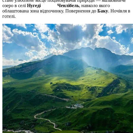
стане улюблене місце поціновувачів природи — мальовниче
озеро в селі
Нугеді Ченлібель
, навколо якого
облаштована зона відпочинку. Повернення до
Баку
. Ночівля в
готелі.