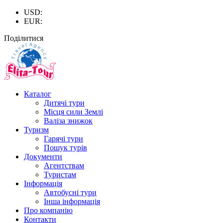
USD:
EUR:
Поділитися
Каталог
Дитячі тури
Місця сили Землі
Валіза знижок
Туризм
Гарячі тури
Пошук турів
Документи
Агентствам
Туристам
Інформація
Автобусні тури
Інша інформація
Про компанію
Контакти