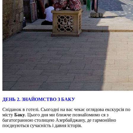
ДЕНЬ 2. ЗНАЙОМСТВО З БАКУ
Сніданок в готелі. Сьогодні на вас чекає оглядова екскурсія по
місту
Баку
. Цього дня ми ближче познайомимо ся з
багатогранною столицею Азербайджану, де гармонійно
поєднуються сучасність і давня історія.