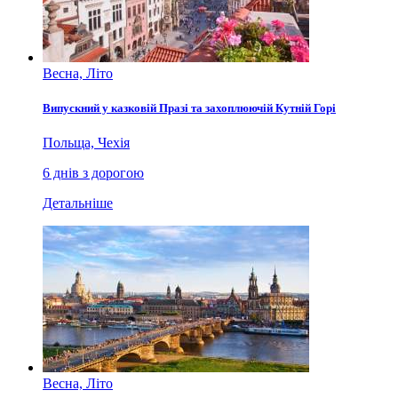
Весна, Літо
Випускний у казковій Празі та захоплюючій Кутній Горі
Польща, Чехія
6 днів з дорогою
Детальніше
Весна, Літо