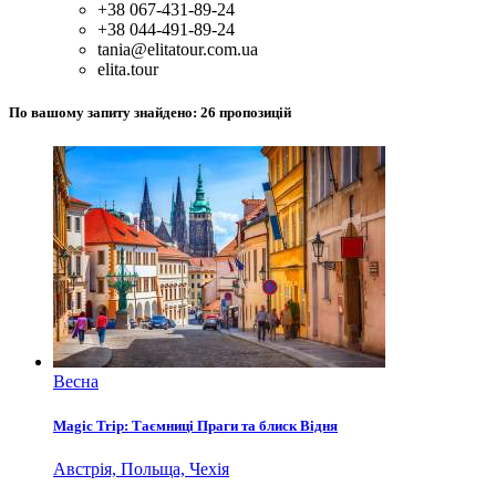
+38 067-431-89-24
+38 044-491-89-24
tania@elitatour.com.ua
elita.tour
По вашому запиту знайдено:
26
пропозицій
Весна
Magic Trip: Таємниці Праги та блиск Відня
Австрія, Польща, Чехія