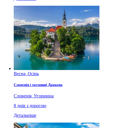
Весна, Осінь
Словенія і таємниці Дракона
Словенія, Угорщина
8 днів з дорогою
Детальніше