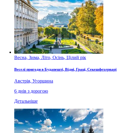
Весна, Зима, Літо, Осінь, Цілий рік
Веселі пригоди в Будапешті, Відні, Граці, Секешфехерварі
Австрія, Угорщина
6 днів з дорогою
Детальніше