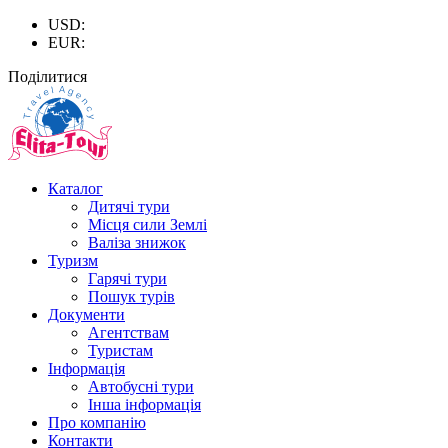
USD:
EUR:
Поділитися
Каталог
Дитячі тури
Місця сили Землі
Валіза знижок
Туризм
Гарячі тури
Пошук турів
Документи
Агентствам
Туристам
Інформація
Автобусні тури
Інша інформація
Про компанію
Контакти