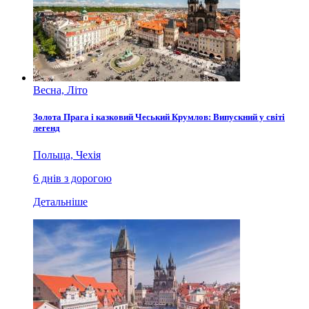
Весна, Літо
Золота Прага і казковий Чеський Крумлов: Випускний у світі
легенд
Польща, Чехія
6 днів з дорогою
Детальніше