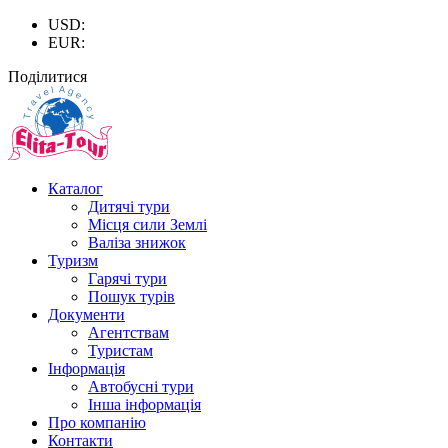
USD:
EUR:
Поділитися
Каталог
Дитячі тури
Місця сили Землі
Валіза знижок
Туризм
Гарячі тури
Пошук турів
Документи
Агентствам
Туристам
Інформація
Автобусні тури
Інша інформація
Про компанію
Контакти