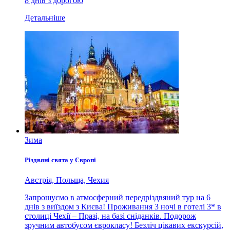
8 днів з дорогою
Детальніше
Зима
Різдвяні свята у Європі
Австрія, Польща, Чехия
Запрошуємо в атмосферний передріздвяний тур на 6
днів з виїздом з Києва! Проживання 3 ночі в готелі 3* в
столиці Чехії – Празі, на базі сніданків. Подорож
зручним автобусом єврокласу! Безліч цікавих екскурсій,