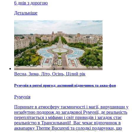
6 днів з дорогою
Детальніше
Весна, Зима, Літо, Осінь, Цілий рік
Румунія в ритмі пригод: активний відпочинок та аква-фан
Румунія
Пориньте в атмосферу таємничості і магії, вирушивши у
незабутню подорож до загадкової Румунії, де реальність
переплітається з міфами і світ привидів і загадок стає
реальністю в Трансильванії! Вас чекає відпочинок в
аквапарку Therme Bucuresti та солодкі подарунки, що