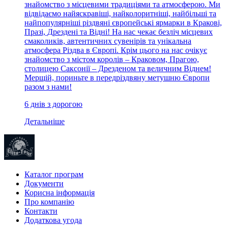
знайомство з місцевими традиціями та атмосферою. Ми
відвідаємо найяскравіші, найколоритніші, найбільші та
найпопулярніші різдвяні європейські ярмарки в Кракові,
Празі, Дрездені та Відні! На нас чекає безліч місцевих
смаколиків, автентичних сувенірів та унікальна
атмосфера Різдва в Європі. Крім цього на нас очікує
знайомство з містом королів – Краковом, Прагою,
столицею Саксонії – Дрезденом та величним Віднем!
Мерщій, пориньте в передріздвяну метушню Європи
разом з нами!
6 днів з дорогою
Детальніше
Каталог програм
Документи
Корисна інформація
Про компанію
Контакти
Додаткова угода