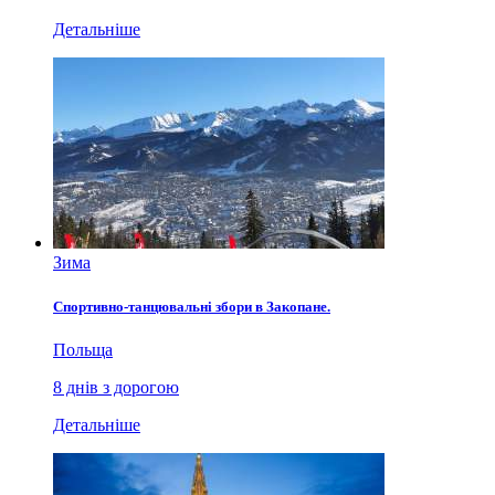
Детальніше
Зима
Спортивно-танцювальні збори в Закопане.
Польща
8 днів з дорогою
Детальніше