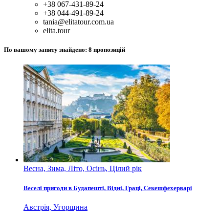
+38 067-431-89-24
+38 044-491-89-24
tania@elitatour.com.ua
elita.tour
По вашому запиту знайдено:
8
пропозицій
Весна, Зима, Літо, Осінь, Цілий рік
Веселі пригоди в Будапешті, Відні, Граці, Секешфехерварі
Австрія, Угорщина