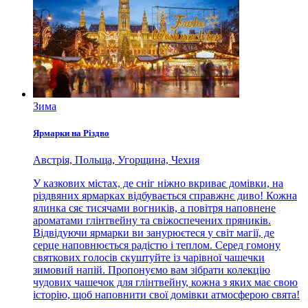
Зима
Ярмарки на Різдво
Австрія, Польща, Угорщина, Чехия
У казкових містах, де сніг ніжно вкриває домівки, на
різдвяних ярмарках відбувається справжнє диво! Кожна
ялинка сяє тисячами вогників, а повітря наповнене
ароматами глінтвейну та свіжоспечених пряників.
Відвідуючи ярмарки ви занурюєтеся у світ магії, де
серце наповнюється радістю і теплом. Серед гомону
святкових голосів скуштуйте із чарівної чашечки
зимовий напій. Пропонуємо вам зібрати колекцію
чудових чашечок для глінтвейну, кожна з яких має свою
історію, щоб наповнити свої домівки атмосферою свята!