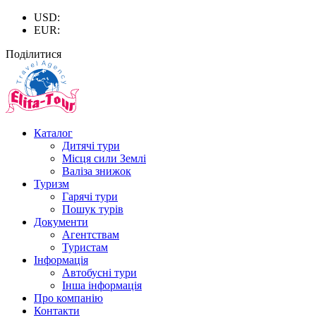
USD:
EUR:
Поділитися
Каталог
Дитячі тури
Місця сили Землі
Валіза знижок
Туризм
Гарячі тури
Пошук турів
Документи
Агентствам
Туристам
Інформація
Автобусні тури
Інша інформація
Про компанію
Контакти