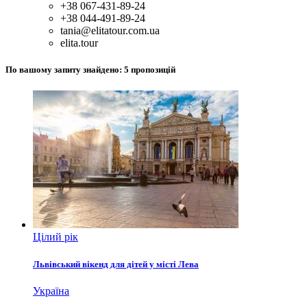
+38 067-431-89-24
+38 044-491-89-24
tania@elitatour.com.ua
elita.tour
По вашому запиту знайдено:
5
пропозицій
Цілий рік
Львівський вікенд для дітей у місті Лева
Україна