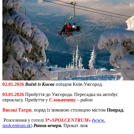
02.01.2026
Виїзд із Києва
поїздом Київ-Ужгород.
03.01.2026
Прибуття до Ужгорода. Пересадка на автобус
єврокласу. Прибуття у
Словаччину
– район
Високі Татри
,
поряд із зимовою столицею містом
Попрад.
Розселення у готелі
3*
«SPOLCENTRUM»
(
www.
spolcentrum
.
sk
)
Рання вечеря.
Прокат лиж