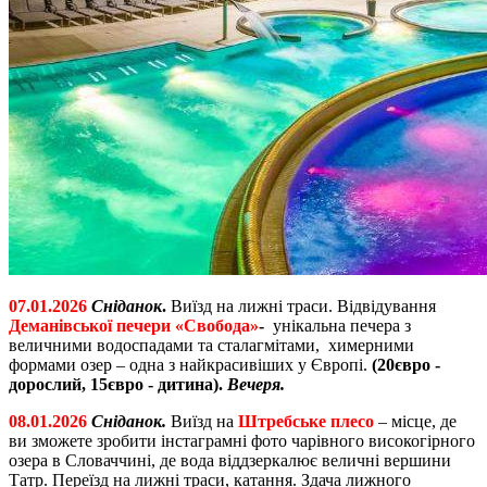
07.01.2026
Сніданок
.
Виїзд на лижні траси. Відвідування
Деманівської печери «
Свобода»
-
унікальна печера з
величними водоспадами та сталагмітами, химерними
формами озер – одна з найкрасивіших у Європі.
(20євро -
дорослий, 15євро - дитина).
Вечеря.
08.01.2026
Сніданок.
Виїзд на
Штребське плесо
– місце, де
ви зможете зробити інстаграмні фото чарівного високогірного
озера в Словаччині, де вода віддзеркалює величні вершини
Татр. Переїзд на лижні траси, катання. Здача лижного