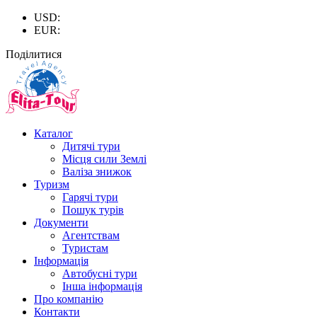
USD:
EUR:
Поділитися
Каталог
Дитячі тури
Місця сили Землі
Валіза знижок
Туризм
Гарячі тури
Пошук турів
Документи
Агентствам
Туристам
Інформація
Автобусні тури
Інша інформація
Про компанію
Контакти