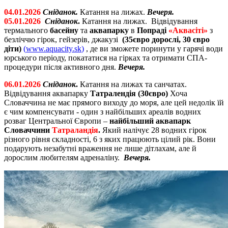
04.01.2026
Сніданок.
Катання на лижах.
Вечеря.
05.01.2026
Сніданок
.
Катання на лижах. Відвідування
термального
басейну
та
аквапарку
в
Попраді
«Аквасіті»
з
безліччю гірок, гейзерів, джакузі
(35євро дорослі, 30 євро
діти)
(
www
.
aquacity
.
sk
)
, де ви зможете поринути у гарячі води
юрського періоду, покататися на гірках та отримати СПА-
процедури після активного дня.
Вечеря.
06.01.2026
Сніданок
.
Катання на лижах та санчатах.
Відвідування аквапарку
Татралендія
(30євро)
Хоча
Словаччина не має прямого виходу до моря, але цей недолік їй
є чим компенсувати - один з найбільших ареалів водних
розваг Центральної Європи –
найбільший аквапарк
Словаччини
Татраландія
.
Який налічує 28 водних гірок
різного рівня складності, 6 з яких працюють цілий рік. Вони
подарують незабутні враження не лише дітлахам, але й
дорослим любителям адреналіну.
Вечеря.